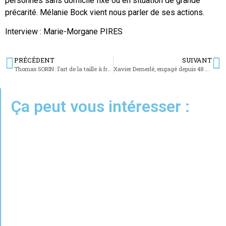
personnes sans domicile fixe ou en situation de grande
précarité. Mélanie Bock vient nous parler de ses actions.
Interview : Marie-Morgane PIRES
PRÉCÉDENT
SUIVANT
Thomas SORIN : l’art de la taille à froid du cristal
Xavier Demerlé, engagé depuis 48 ans pour sa commune de Walschbronn !
Ça peut vous intéresser :