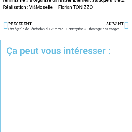
féminisme » a organisé un rassemblement statique à Metz.
Réalisation : ViàMoselle – Florian TONIZZO
PRÉCÉDENT
SUIVANT
L’intégrale de l’émission du 23 novembre 2020
L’entreprise « Tricotage des Vosges » adopte une production offensive
Ça peut vous intéresser :