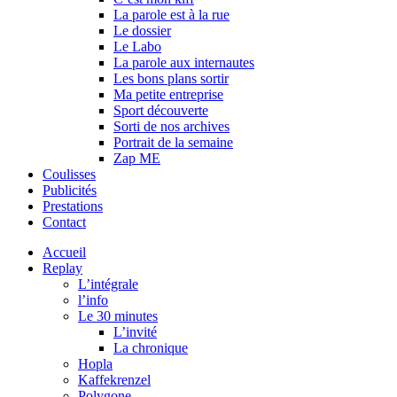
La parole est à la rue
Le dossier
Le Labo
La parole aux internautes
Les bons plans sortir
Ma petite entreprise
Sport découverte
Sorti de nos archives
Portrait de la semaine
Zap ME
Coulisses
Publicités
Prestations
Contact
Accueil
Replay
L’intégrale
l’info
Le 30 minutes
L’invité
La chronique
Hopla
Kaffekrenzel
Polygone