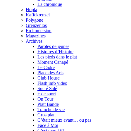
La chronique
Hopla
Kaffekrenzel
Polygone
Grenzenlos
En immersion
Magazines
Archives
Paroles de jeunes
Histoires d’Histoire
Les pieds dans le plat
Moment Canapé
Le Cadre
Place des Arts
Club House
Flash info video
Sucré Salé
+ de sport
On Tour
Platt Bande
Tranche de vie
Gros plan
C’était mieux avant… ou pas
Face à Moi
C’est mon kiff