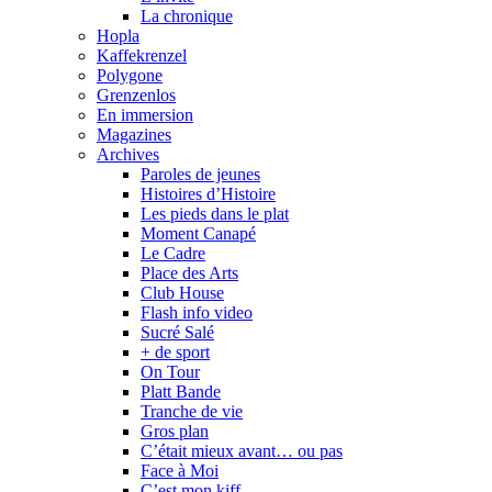
La chronique
Hopla
Kaffekrenzel
Polygone
Grenzenlos
En immersion
Magazines
Archives
Paroles de jeunes
Histoires d’Histoire
Les pieds dans le plat
Moment Canapé
Le Cadre
Place des Arts
Club House
Flash info video
Sucré Salé
+ de sport
On Tour
Platt Bande
Tranche de vie
Gros plan
C’était mieux avant… ou pas
Face à Moi
C’est mon kiff