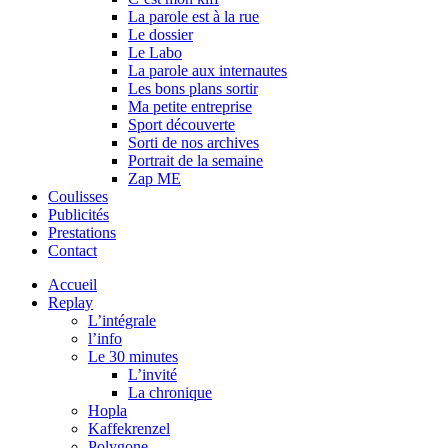
La parole est à la rue
Le dossier
Le Labo
La parole aux internautes
Les bons plans sortir
Ma petite entreprise
Sport découverte
Sorti de nos archives
Portrait de la semaine
Zap ME
Coulisses
Publicités
Prestations
Contact
Accueil
Replay
L’intégrale
l’info
Le 30 minutes
L’invité
La chronique
Hopla
Kaffekrenzel
Polygone