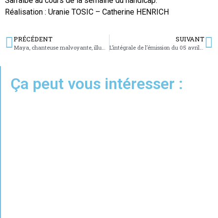
Sarralbe au cours de la semaine du handicap.
Réalisation : Uranie TOSIC – Catherine HENRICH
PRÉCÉDENT
SUIVANT
Maya, chanteuse malvoyante, illumine la scène de Sarralbe
L’intégrale de l’émission du 05 avril 2022
Ça peut vous intéresser :