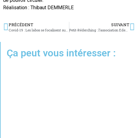
de pouvoir circuler.
Réalisation : Thibaut DEMMERLE
PRÉCÉDENT
SUIVANT
Covid-19 : Les labos se focalisent sur les mutations
Petit-Réderching : l’association Eden propose trois nouvelles Eden Box
Ça peut vous intéresser :