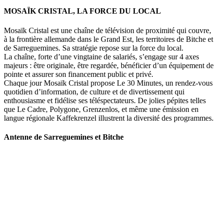
MOSAÏK CRISTAL, LA FORCE DU LOCAL
Mosaïk Cristal est une chaîne de télévision de proximité qui couvre,
à la frontière allemande dans le Grand Est, les territoires de Bitche et
de Sarreguemines. Sa stratégie repose sur la force du local.
La chaîne, forte d’une vingtaine de salariés, s’engage sur 4 axes
majeurs : être originale, être regardée, bénéficier d’un équipement de
pointe et assurer son financement public et privé.
Chaque jour Mosaïk Cristal propose Le 30 Minutes, un rendez-vous
quotidien d’information, de culture et de divertissement qui
enthousiasme et fidélise ses téléspectateurs. De jolies pépites telles
que Le Cadre, Polygone, Grenzenlos, et même une émission en
langue régionale Kaffekrenzel illustrent la diversité des programmes.
Antenne de Sarreguemines et Bitche
107 rue Maréchal Foch
57200 Sarreguemines
Tel : 03 87 288 600