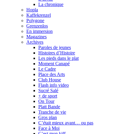
La chronique
Hopla
Kaffekrenzel
Polygone
Grenzenlos
En immersion
Magazines
Archives
Paroles de jeunes
Histoires d’Histoire
Les pieds dans le plat
Moment Canapé
Le Cadre
Place des Arts
Club House
Flash info video
Sucré Salé
+ de sport
On Tour
Platt Bande
Tranche de vie
Gros plan
C’était mieux avant… ou pas
Face à Moi
C’est mon kiff