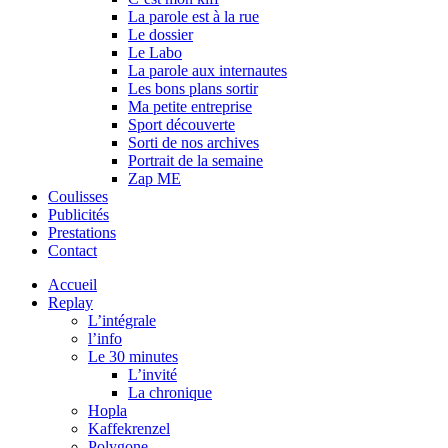
La parole est à la rue
Le dossier
Le Labo
La parole aux internautes
Les bons plans sortir
Ma petite entreprise
Sport découverte
Sorti de nos archives
Portrait de la semaine
Zap ME
Coulisses
Publicités
Prestations
Contact
Accueil
Replay
L’intégrale
l’info
Le 30 minutes
L’invité
La chronique
Hopla
Kaffekrenzel
Polygone