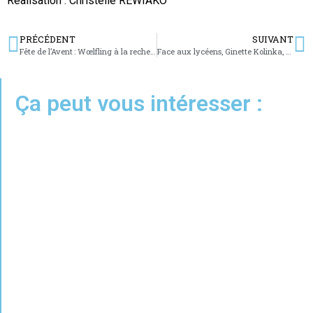
Réalisation : Christelle REWIAKO
PRÉCÉDENT
SUIVANT
Fête de l’Avent : Wœlfling à la recherche de Saint Nicolas
Face aux lycéens, Ginette Kolinka, survivante du camp de concentration de Birkenau
Ça peut vous intéresser :