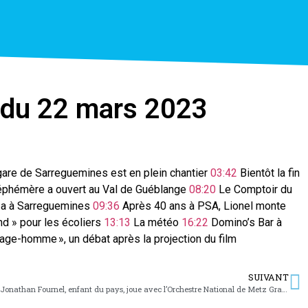
n du 22 mars 2023
are de Sarreguemines est en plein chantier
03:42
Bientôt la fin
éphémère a ouvert au Val de Guéblange
08:20
Le Comptoir du
za à Sarreguemines
09:36
Après 40 ans à PSA, Lionel monte
and » pour les écoliers
13:13
La météo
16:22
Domino’s Bar à
age-homme », un débat après la projection du film
SUIVANT
Jonathan Fournel, enfant du pays, joue avec l’Orchestre National de Metz Grand Est