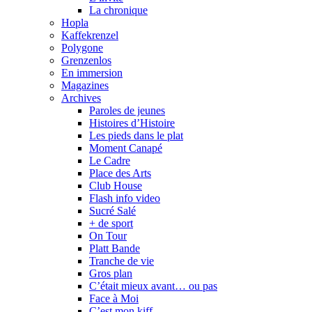
La chronique
Hopla
Kaffekrenzel
Polygone
Grenzenlos
En immersion
Magazines
Archives
Paroles de jeunes
Histoires d’Histoire
Les pieds dans le plat
Moment Canapé
Le Cadre
Place des Arts
Club House
Flash info video
Sucré Salé
+ de sport
On Tour
Platt Bande
Tranche de vie
Gros plan
C’était mieux avant… ou pas
Face à Moi
C’est mon kiff