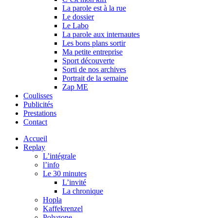
La parole est à la rue
Le dossier
Le Labo
La parole aux internautes
Les bons plans sortir
Ma petite entreprise
Sport découverte
Sorti de nos archives
Portrait de la semaine
Zap ME
Coulisses
Publicités
Prestations
Contact
Accueil
Replay
L’intégrale
l’info
Le 30 minutes
L’invité
La chronique
Hopla
Kaffekrenzel
Polygone