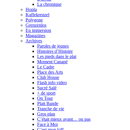
La chronique
Hopla
Kaffekrenzel
Polygone
Grenzenlos
En immersion
Magazines
Archives
Paroles de jeunes
Histoires d’Histoire
Les pieds dans le plat
Moment Canapé
Le Cadre
Place des Arts
Club House
Flash info video
Sucré Salé
+ de sport
On Tour
Platt Bande
Tranche de vie
Gros plan
C’était mieux avant… ou pas
Face à Moi
C’est mon kiff