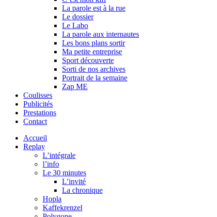
La parole est à la rue
Le dossier
Le Labo
La parole aux internautes
Les bons plans sortir
Ma petite entreprise
Sport découverte
Sorti de nos archives
Portrait de la semaine
Zap ME
Coulisses
Publicités
Prestations
Contact
Accueil
Replay
L’intégrale
l’info
Le 30 minutes
L’invité
La chronique
Hopla
Kaffekrenzel
Polygone