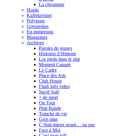
La chronique
Hopla
Kaffekrenzel
Polygone
Grenzenlos
En immersion
Magazines
Archives
Paroles de jeunes
Histoires d’Histoire
Les pieds dans le plat
Moment Canapé
Le Cadre
Place des Arts
Club House
Flash info video
Sucré Salé
+ de sport
On Tour
Platt Bande
Tranche de vie
Gros plan
C’était mieux avant… ou pas
Face à Moi
C’est mon kiff