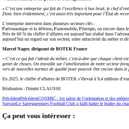
« C’est une entreprise qui fait de l’excellence à bas bruit, le chef d’
Donc bien évidemment, c’est aussi très important pour l’État de reconna
L’entreprise intervient dans plusieurs secteurs clés :
l’
aéronautique et la défense
, l’
automobile
, l’
énergie
,
ou encore dans l
Près de 60 % du chiffre d’affaires est aujourd’hui réalisé dans l’aér
aujourd’hui un regard sur son secteur, entre attractivité du métier et dé
Marcel Nager, dirigeant de BOTEK France
«
C’est ce qui fait l’attrait du métier, c’est-à-dire que chaque client
genre de choses. On travaille sur l’amélioration de notre secteur fo
vers de nouvelles normes de qualité pour pouvoir être encore dans le 
En 2025, le chiffre d’affaires de BOTEK s’élevait à 9,4 millions d’eu
Réalisation : Dimitri CLAUSSE
Précédent
Précédent
COSMIC : 1er salon de l’orientation et des métie
Suivant
Le Sarreguemines Football Club a failli battre le leader du c
Ça peut vous intéresser :