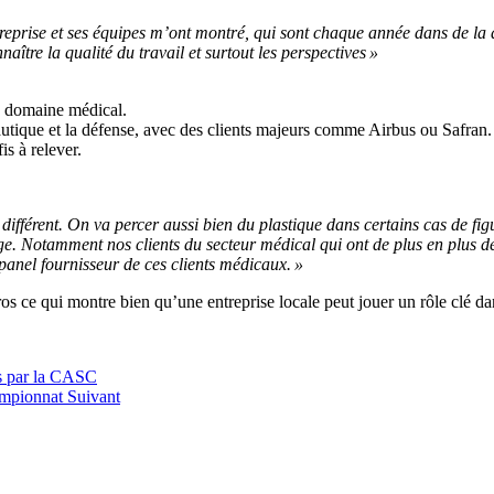
entreprise et ses équipes m’ont montré, qui sont chaque année dans de la 
ître la qualité du travail et surtout les perspectives »
e domaine médical.
onautique et la défense, avec des clients majeurs comme Airbus ou Safr
fis à relever.
 est différent. On va percer aussi bien du plastique dans certains cas de
rage. Notamment nos clients du secteur médical qui ont de plus en plus
panel fournisseur de ces clients médicaux. »
ros
ce qui montre bien qu’une entreprise locale peut jouer un rôle clé dan
rs par la CASC
hampionnat
Suivant