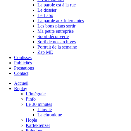
La parole est à la rue
Le dossier
Le Labo
La parole aux internautes
Les bons plans sortir
Ma petite entreprise
Sport découverte
Sorti de nos archives
Portrait de la semaine
Zap ME
Coulisses
Publicités
Prestations
Contact
Accueil
Replay
L’intégrale
l’info
Le 30 minutes
L’invité
La chronique
Hopla
Kaffekrenzel
Polygone