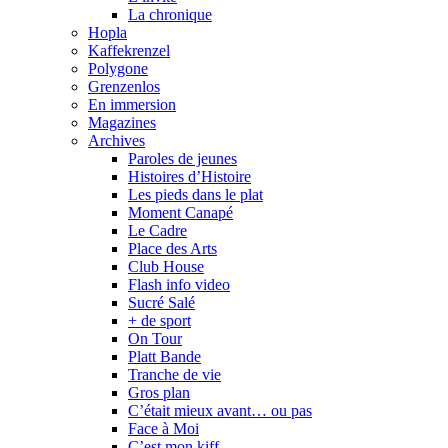
La chronique
Hopla
Kaffekrenzel
Polygone
Grenzenlos
En immersion
Magazines
Archives
Paroles de jeunes
Histoires d’Histoire
Les pieds dans le plat
Moment Canapé
Le Cadre
Place des Arts
Club House
Flash info video
Sucré Salé
+ de sport
On Tour
Platt Bande
Tranche de vie
Gros plan
C’était mieux avant… ou pas
Face à Moi
C’est mon kiff