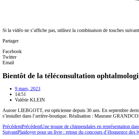
Si la vidéo ne s’affiche pas, utilisez la combinaison de touches suivan
Partager
Facebook
Twitter
Email
Bientôt de la téléconsultation ophtalmolo
9 mars, 2023
14:51
Valérie KLEIN
Aurore LIEBGOTT, est opticienne depuis 30 ans. En septembre dernier
s’installer dans l’arrière-boutique. Réalisation : Maurane GRAND
Précédent
Précédent
Une troupe de chippendales en représentation dan
Suivant
Plaidoyer pour un livre : retour du concours d’éloquence des 