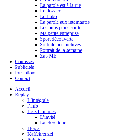
La parole est à la rue
Le dossier
Le Labo
La parole aux internautes
Les bons plans sortir
Ma petite entreprise
Sport découverte
Sorti de nos archives
Portrait de la semaine
Zap ME
Coulisses
Publicités
Prestations
Contact
Accueil
Replay
L’intégrale
l’info
Le 30 minutes
L’invité
La chronique
Hopla
Kaffekrenzel
Polygone