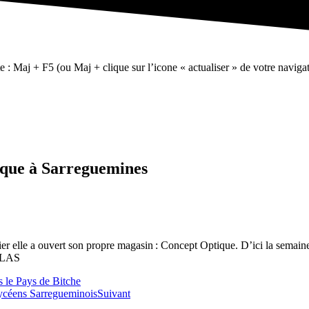
te : Maj + F5 (ou Maj + clique sur l’icone « actualiser » de votre navigat
gique à Sarreguemines
 elle a ouvert son propre magasin : Concept Optique. D’ici la semain
COLAS
s le Pays de Bitche
lycéens Sarregueminois
Suivant