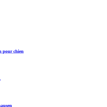
m pour chien
.
hausen