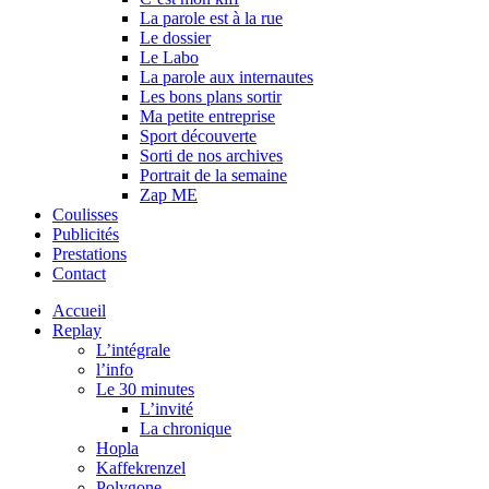
La parole est à la rue
Le dossier
Le Labo
La parole aux internautes
Les bons plans sortir
Ma petite entreprise
Sport découverte
Sorti de nos archives
Portrait de la semaine
Zap ME
Coulisses
Publicités
Prestations
Contact
Accueil
Replay
L’intégrale
l’info
Le 30 minutes
L’invité
La chronique
Hopla
Kaffekrenzel
Polygone