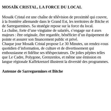
MOSAÏK CRISTAL, LA FORCE DU LOCAL
Mosaïk Cristal est une chaîne de télévision de proximité qui couvre,
à la frontière allemande dans le Grand Est, les territoires de Bitche et
de Sarreguemines. Sa stratégie repose sur la force du local.
La chaîne, forte d’une vingtaine de salariés, s’engage sur 4 axes
majeurs : être originale, être regardée, bénéficier d’un équipement de
pointe et assurer son financement public et privé.
Chaque jour Mosaïk Cristal propose Le 30 Minutes, un rendez-vous
quotidien d’information, de culture et de divertissement qui
enthousiasme et fidélise ses téléspectateurs. De jolies pépites telles
que Le Cadre, Polygone, Grenzenlos, et même une émission en
langue régionale Kaffekrenzel illustrent la diversité des programmes.
Antenne de Sarreguemines et Bitche
107 rue Maréchal Foch
57200 Sarreguemines
Tel : 03 87 288 600