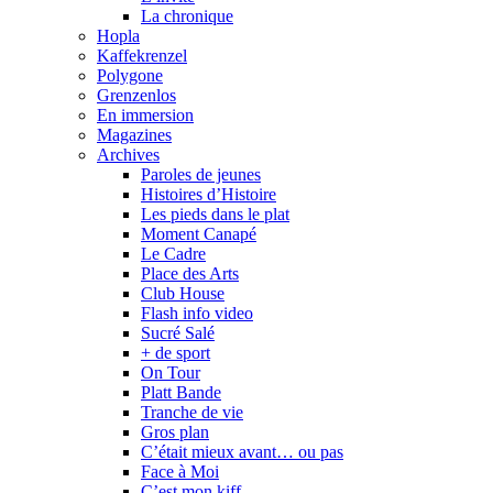
La chronique
Hopla
Kaffekrenzel
Polygone
Grenzenlos
En immersion
Magazines
Archives
Paroles de jeunes
Histoires d’Histoire
Les pieds dans le plat
Moment Canapé
Le Cadre
Place des Arts
Club House
Flash info video
Sucré Salé
+ de sport
On Tour
Platt Bande
Tranche de vie
Gros plan
C’était mieux avant… ou pas
Face à Moi
C’est mon kiff