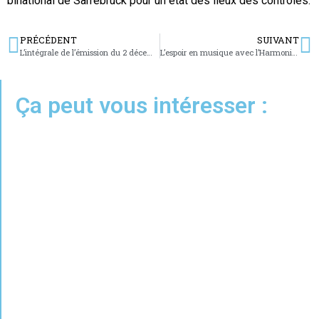
binational de Sarrebruck pour un état des lieux des contrôles.
PRÉCÉDENT
SUIVANT
L’intégrale de l’émission du 2 décembre 2024
L’espoir en musique avec l’Harmonie du Pays de Bitche
Ça peut vous intéresser :