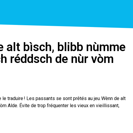
e alt bìsch, blibb nùmme
ch réddsch de nùr vòm
e le traduire ! Les passants se sont prêtés au jeu. Wènn de alt
m Alde. Évite de trop fréquenter les vieux en vieillissant,