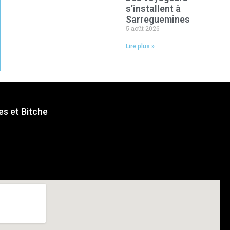
s’installent à
Sarreguemines
5 août 2026
Lire plus »
s et Bitche