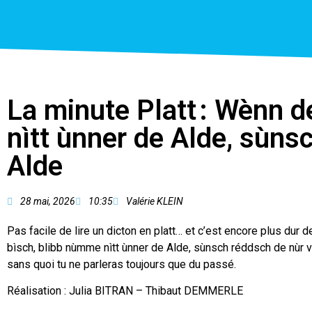
La minute Platt : Wènn d
nìtt ùnner de Alde, sùns
Alde
28 mai, 2026
10:35
Valérie KLEIN
Pas facile de lire un dicton en platt… et c’est encore plus dur d
bìsch, blibb nùmme nìtt ùnner de Alde, sùnsch réddsch de nùr vò
sans quoi tu ne parleras toujours que du passé.
Réalisation : Julia BITRAN – Thibaut DEMMERLE