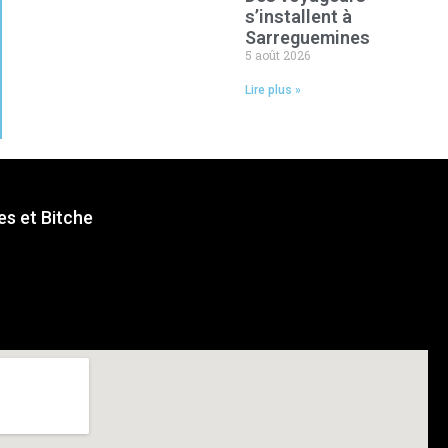
s’installent à
Sarreguemines
5 août 2026
Lire plus »
s et Bitche