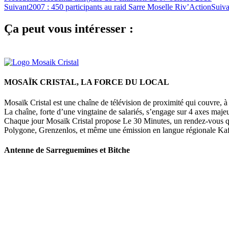
Suivant
2007 : 450 participants au raid Sarre Moselle Riv’Action
Suiva
Ça peut vous intéresser :
MOSAÏK CRISTAL, LA FORCE DU LOCAL
Mosaïk Cristal est une chaîne de télévision de proximité qui couvre, à l
La chaîne, forte d’une vingtaine de salariés, s’engage sur 4 axes majeu
Chaque jour Mosaïk Cristal propose Le 30 Minutes, un rendez-vous quoti
Polygone, Grenzenlos, et même une émission en langue régionale Kaffe
Antenne de Sarreguemines et Bitche
107 rue Maréchal Foch
57200 Sarreguemines
Tel : 03 87 288 600