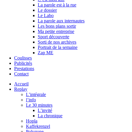
La parole est à la rue
Le dossier
Le Labo
La parole aux internautes
Les bons plans sortir
Ma petite entreprise
Sport découverte
Sorti de nos archives
Portrait de la semaine
Zap ME
Coulisses
Publicités
Prestations
Contact
Accueil
Replay
L’intégrale
l’info
Le 30 minutes
L’invité
La chronique
Hopla
Kaffekrenzel
Polygone