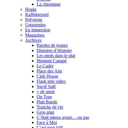
La chronique
Hopla
Kaffekrenzel
Polygone
Grenzenlos
En immersion
Magazines
Archives
Paroles de jeunes
Histoires d’Histoire
Les pieds dans le plat
Moment Canapé
Le Cadre
Place des Arts
Club House
Flash info video
Sucré Salé
+ de sport
On Tour
Platt Bande
Tranche de vie
Gros plan
C’était mieux avant… ou pas
Face à Moi
C’est mon kiff