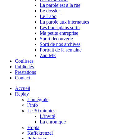
La parole est à la rue
Le dossier
Le Labo
La parole aux internautes
Les bons plans sortir
Ma petite entreprise
Sport découverte
Sorti de nos archives
Portrait de la semaine
Zap ME
Coulisses
Publicités
Prestations
Contact
Accueil
Replay
L’intégrale
l’info
Le 30 minutes
L’invité
La chronique
Hopla
Kaffekrenzel
Polygone