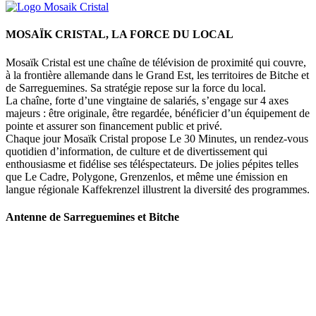
MOSAÏK CRISTAL, LA FORCE DU LOCAL
Mosaïk Cristal est une chaîne de télévision de proximité qui couvre,
à la frontière allemande dans le Grand Est, les territoires de Bitche et
de Sarreguemines. Sa stratégie repose sur la force du local.
La chaîne, forte d’une vingtaine de salariés, s’engage sur 4 axes
majeurs : être originale, être regardée, bénéficier d’un équipement de
pointe et assurer son financement public et privé.
Chaque jour Mosaïk Cristal propose Le 30 Minutes, un rendez-vous
quotidien d’information, de culture et de divertissement qui
enthousiasme et fidélise ses téléspectateurs. De jolies pépites telles
que Le Cadre, Polygone, Grenzenlos, et même une émission en
langue régionale Kaffekrenzel illustrent la diversité des programmes.
Antenne de Sarreguemines et Bitche
107 rue Maréchal Foch
57200 Sarreguemines
Tel : 03 87 288 600