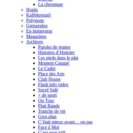
La chronique
Hopla
Kaffekrenzel
Polygone
Grenzenlos
En immersion
Magazines
Archives
Paroles de jeunes
Histoires d’Histoire
Les pieds dans le plat
Moment Canapé
Le Cadre
Place des Arts
Club House
Flash info video
Sucré Salé
+ de sport
On Tour
Platt Bande
Tranche de vie
Gros plan
C’était mieux avant… ou pas
Face à Moi
C’est mon kiff