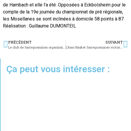
de Hambach et elle l’a été. Opposées à Eckbolsheim pour le
compte de la 19e journée du championnat de pré régionale,
les Mosellanes se sont inclinées à domicile 58 points à 87.
Réalisation : Guillaume DUMONTEIL
PRÉCÉDENT
SUIVANT
Le club de Sarreguemines organisait un criterium de taekwondo pour les enfants
L’Asso Basket Sarreguemines victorieuse face au NBC Sarrebourg 2 : 57-48
Ça peut vous intéresser :