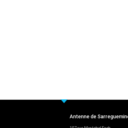
Antenne de Sarreguemine
107 rue Maréchal Foch