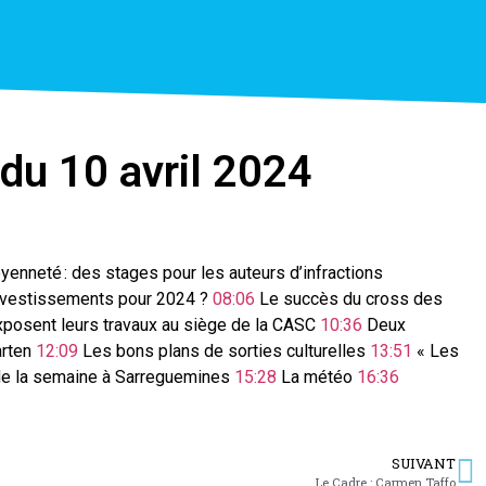
 du 10 avril 2024
yenneté : des stages pour les auteurs d’infractions
 investissements pour 2024 ?
08:06
Le succès du cross des
posent leurs travaux au siège de la CASC
10:36
Deux
arten
12:09
Les bons plans de sorties culturelles
13:51
« Les
 de la semaine à Sarreguemines
15:28
La météo
16:36
SUIVANT
Le Cadre : Carmen Taffo