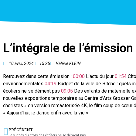
L’intégrale de l’émission
10 avril, 2024
15:25
Valérie KLEIN
Retrouvez dans cette émission :
00:00
L’actu du jour
01:54
Cito
environnementales
04:19
Budget de la ville de Bitche : quels
écoliers ne se dément pas
09:05
Des enfants de maternelle ex
nouvelles expositions temporaires au Centre d’Arts Grosser G
choristes » en version remasterisée 4K, le film coup de cœur
« Aujourd’hui, je danse enfin avec la vie »
PRÉCÉDENT
Le succès du cross des écoliers ne se dément pas