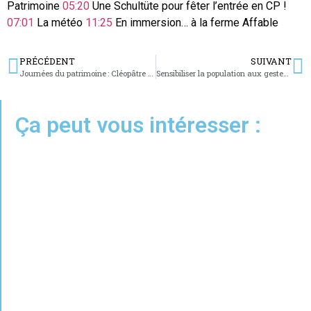
Patrimoine
05:20
Une Schultüte pour fêter l’entrée en CP !
07:01
La météo
11:25
En immersion… à la ferme Affable
PRÉCÉDENT
SUIVANT
Journées du patrimoine : Cléopâtre en vedette à Sarreguemines
Sensibiliser la population aux gestes de premiers secours
Ça peut vous intéresser :