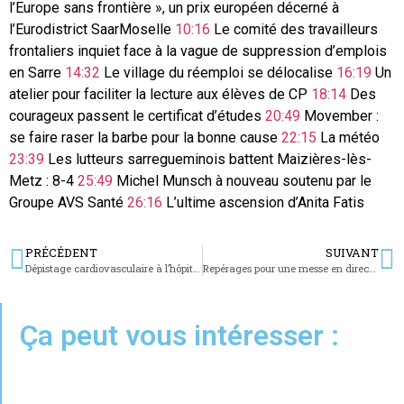
l’Europe sans frontière », un prix européen décerné à
l’Eurodistrict SaarMoselle
10:16
Le comité des travailleurs
frontaliers inquiet face à la vague de suppression d’emplois
en Sarre
14:32
Le village du réemploi se délocalise
16:19
Un
atelier pour faciliter la lecture aux élèves de CP
18:14
Des
courageux passent le certificat d’études
20:49
Movember :
se faire raser la barbe pour la bonne cause
22:15
La météo
23:39
Les lutteurs sarregueminois battent Maizières-lès-
Metz : 8-4
25:49
Michel Munsch à nouveau soutenu par le
Groupe AVS Santé
26:16
L’ultime ascension d’Anita Fatis
PRÉCÉDENT
SUIVANT
Dépistage cardiovasculaire à l’hôpital de Bitche
Repérages pour une messe en direct sur France 2
Ça peut vous intéresser :