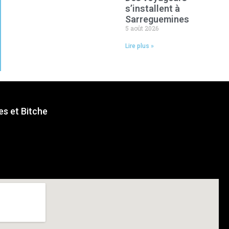
s’installent à
Sarreguemines
5 août 2026
Lire plus »
s et Bitche