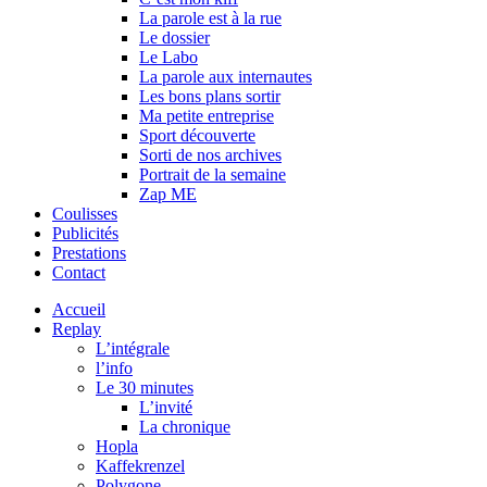
La parole est à la rue
Le dossier
Le Labo
La parole aux internautes
Les bons plans sortir
Ma petite entreprise
Sport découverte
Sorti de nos archives
Portrait de la semaine
Zap ME
Coulisses
Publicités
Prestations
Contact
Accueil
Replay
L’intégrale
l’info
Le 30 minutes
L’invité
La chronique
Hopla
Kaffekrenzel
Polygone