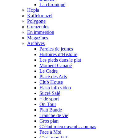
La chronique
Hopla
Kaffekrenzel
Polygone
Grenzenlos
En immersion
Magazines
Archives
Paroles de jeunes
Histoires d’Histoire
Les pieds dans le plat
Moment Canapé
Le Cadre
Place des Arts
Club House
Flash info video
Sucré Salé
+ de sport
On Tour
Platt Bande
Tranche de vie
Gros plan
C’était mieux avant… ou pas
Face à Moi
C’est mon kiff