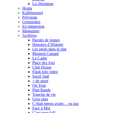
La chronique
Hopla
Kaffekrenzel
Polygone
Grenzenlos
En immersion
Magazines
Archives
Paroles de jeunes
Histoires d’Histoire
Les pieds dans le plat
Moment Canapé
Le Cadre
Place des Arts
Club House
Flash info video
Sucré Salé
+ de sport
On Tour
Platt Bande
Tranche de vie
Gros plan
C’était mieux avant… ou pas
Face à Moi
C’est mon kiff