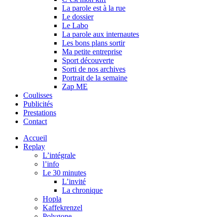
La parole est à la rue
Le dossier
Le Labo
La parole aux internautes
Les bons plans sortir
Ma petite entreprise
Sport découverte
Sorti de nos archives
Portrait de la semaine
Zap ME
Coulisses
Publicités
Prestations
Contact
Accueil
Replay
L’intégrale
l’info
Le 30 minutes
L’invité
La chronique
Hopla
Kaffekrenzel
Polygone