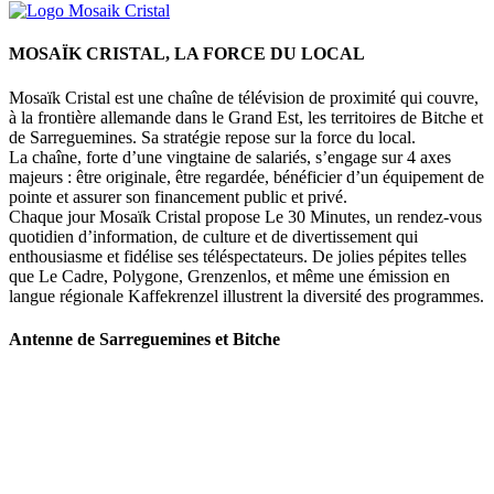
MOSAÏK CRISTAL, LA FORCE DU LOCAL
Mosaïk Cristal est une chaîne de télévision de proximité qui couvre,
à la frontière allemande dans le Grand Est, les territoires de Bitche et
de Sarreguemines. Sa stratégie repose sur la force du local.
La chaîne, forte d’une vingtaine de salariés, s’engage sur 4 axes
majeurs : être originale, être regardée, bénéficier d’un équipement de
pointe et assurer son financement public et privé.
Chaque jour Mosaïk Cristal propose Le 30 Minutes, un rendez-vous
quotidien d’information, de culture et de divertissement qui
enthousiasme et fidélise ses téléspectateurs. De jolies pépites telles
que Le Cadre, Polygone, Grenzenlos, et même une émission en
langue régionale Kaffekrenzel illustrent la diversité des programmes.
Antenne de Sarreguemines et Bitche
107 rue Maréchal Foch
57200 Sarreguemines
Tel : 03 87 288 600