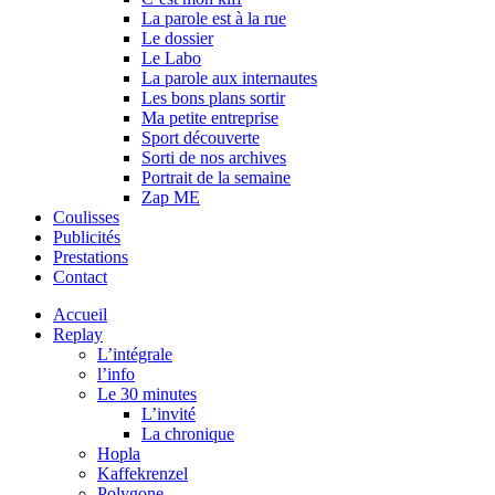
La parole est à la rue
Le dossier
Le Labo
La parole aux internautes
Les bons plans sortir
Ma petite entreprise
Sport découverte
Sorti de nos archives
Portrait de la semaine
Zap ME
Coulisses
Publicités
Prestations
Contact
Accueil
Replay
L’intégrale
l’info
Le 30 minutes
L’invité
La chronique
Hopla
Kaffekrenzel
Polygone