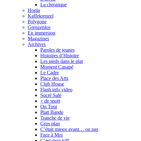
La chronique
Hopla
Kaffekrenzel
Polygone
Grenzenlos
En immersion
Magazines
Archives
Paroles de jeunes
Histoires d’Histoire
Les pieds dans le plat
Moment Canapé
Le Cadre
Place des Arts
Club House
Flash info video
Sucré Salé
+ de sport
On Tour
Platt Bande
Tranche de vie
Gros plan
C’était mieux avant… ou pas
Face à Moi
C’est mon kiff