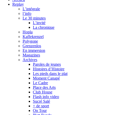
Replay
L’intégrale
l’info
Le 30 minutes
L’invité
La chronique
Hopla
Kaffekrenzel
Polygone
Grenzenlos
En immersion
Magazines
Archives
Paroles de jeunes
Histoires d’Histoire
Les pieds dans le plat
Moment Canapé
Le Cadre
Place des Arts
Club House
Flash info video
Sucré Salé
+ de sport
On Tour