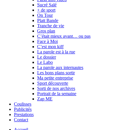
Sucré Salé
+ de sport
On Tour
Platt Bande
Tranche de vie
Gros plan
C’était mieux avant… ou pas
Face à Moi
C’est mon kiff
La parole est à la rue
Le dossier
Le Labo
La parole aux internautes
Les bons plans sortir
Ma petite entreprise
Sport découverte
Sorti de nos archives
Portrait de la semaine
Zap ME
Coulisses
Publicités
Prestations
Contact
Accueil