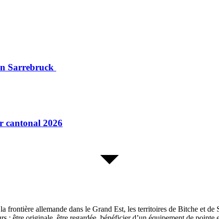
ion Sarrebruck
ur cantonal 2026
a frontière allemande dans le Grand Est, les territoires de Bitche et de 
rs : être originale, être regardée, bénéficier d’un équipement de pointe 