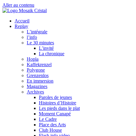
Aller au contenu
Accueil
Replay
L’intégrale
l’info
Le 30 minutes
L’invité
La chronique
Hopla
Kaffekrenzel
Polygone
Grenzenlos
En immersion
Magazines
Archives
Paroles de jeunes
Histoires d’Histoire
Les pieds dans le plat
Moment Canapé
Le Cadre
Place des Arts
Club House
Flash info video