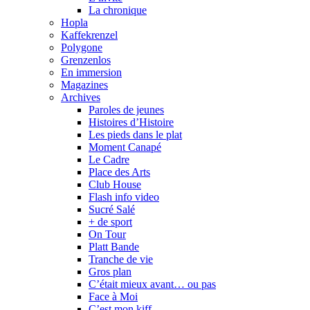
La chronique
Hopla
Kaffekrenzel
Polygone
Grenzenlos
En immersion
Magazines
Archives
Paroles de jeunes
Histoires d’Histoire
Les pieds dans le plat
Moment Canapé
Le Cadre
Place des Arts
Club House
Flash info video
Sucré Salé
+ de sport
On Tour
Platt Bande
Tranche de vie
Gros plan
C’était mieux avant… ou pas
Face à Moi
C’est mon kiff