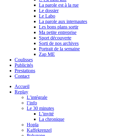
La parole est à la rue
Le dossier
Le Labo
La parole aux internautes
Les bons plans sortir
Ma petite entreprise
Sport découverte
Sorti de nos archives
Portrait de la semaine
Zap ME
Coulisses
Publicités
Prestations
Contact
Accueil
Replay
L’intégrale
l’info
Le 30 minutes
L’invité
La chronique
Hopla
Kaffekrenzel
Polygone