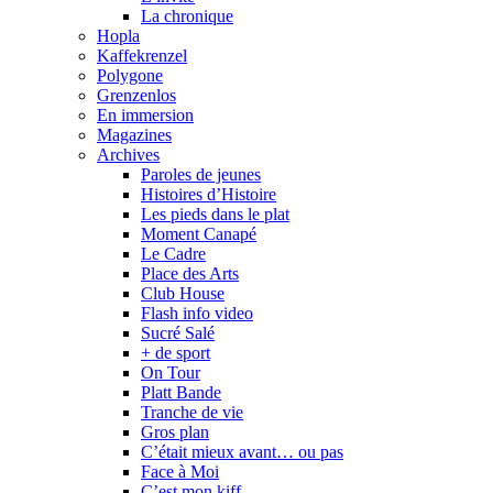
La chronique
Hopla
Kaffekrenzel
Polygone
Grenzenlos
En immersion
Magazines
Archives
Paroles de jeunes
Histoires d’Histoire
Les pieds dans le plat
Moment Canapé
Le Cadre
Place des Arts
Club House
Flash info video
Sucré Salé
+ de sport
On Tour
Platt Bande
Tranche de vie
Gros plan
C’était mieux avant… ou pas
Face à Moi
C’est mon kiff