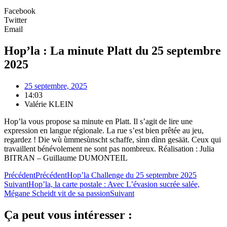
Facebook
Twitter
Email
Hop’la : La minute Platt du 25 septembre
2025
25 septembre, 2025
14:03
Valérie KLEIN
Hop’la vous propose sa minute en Platt. Il s’agit de lire une
expression en langue régionale. La rue s’est bien prêtée au jeu,
regardez ! Die wù ùmmesùnscht schaffe, sìnn dìnn gesäät. Ceux qui
travaillent bénévolement ne sont pas nombreux. Réalisation : Julia
BITRAN – Guillaume DUMONTEIL
Précédent
Précédent
Hop’la Challenge du 25 septembre 2025
Suivant
Hop’la, la carte postale : Avec L’évasion sucrée salée,
Mégane Scheidt vit de sa passion
Suivant
Ça peut vous intéresser :