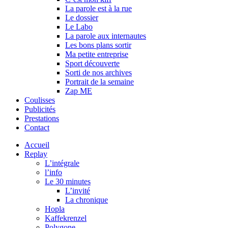
La parole est à la rue
Le dossier
Le Labo
La parole aux internautes
Les bons plans sortir
Ma petite entreprise
Sport découverte
Sorti de nos archives
Portrait de la semaine
Zap ME
Coulisses
Publicités
Prestations
Contact
Accueil
Replay
L’intégrale
l’info
Le 30 minutes
L’invité
La chronique
Hopla
Kaffekrenzel
Polygone