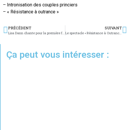
– Intronisation des couples princiers
– « Résistance à outrance »
PRÉCÉDENT
SUIVANT
Lisa Dann chante pour la première fois à Sarreguemines
Le spectacle « Résistance à Outrance » de Charly DAMM s’est tenu à l’Espace Cassin de Bitche
Ça peut vous intéresser :