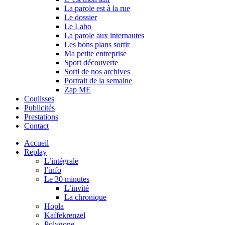
La parole est à la rue
Le dossier
Le Labo
La parole aux internautes
Les bons plans sortir
Ma petite entreprise
Sport découverte
Sorti de nos archives
Portrait de la semaine
Zap ME
Coulisses
Publicités
Prestations
Contact
Accueil
Replay
L’intégrale
l’info
Le 30 minutes
L’invité
La chronique
Hopla
Kaffekrenzel
Polygone