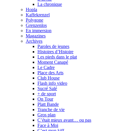
La chronique
Hopla
Kaffekrenzel
Polygone
Grenzenlos
En immersion
Magazines
Archives
Paroles de jeunes
Histoires d’Histoire
Les pieds dans le plat
Moment Canapé
Le Cadre
Place des Arts
Club House
Flash info video
Sucré Salé
+ de sport
On Tour
Platt Bande
Tranche de vie
Gros plan
C’était mieux avant… ou pas
Face à Moi
C’est mon kiff