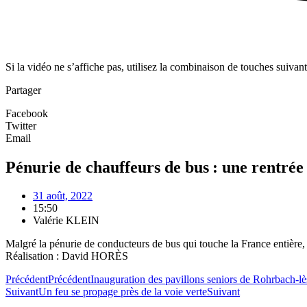
Si la vidéo ne s’affiche pas, utilisez la combinaison de touches suivan
Partager
Facebook
Twitter
Email
Pénurie de chauffeurs de bus : une rentrée
31 août, 2022
15:50
Valérie KLEIN
Malgré la pénurie de conducteurs de bus qui touche la France entière, l
Réalisation : David HORÈS
Précédent
Précédent
Inauguration des pavillons seniors de Rohrbach-lè
Suivant
Un feu se propage près de la voie verte
Suivant