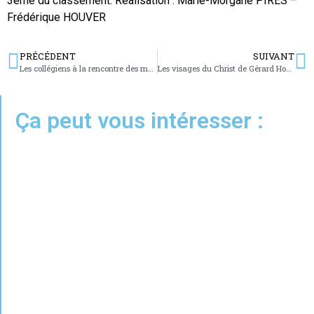
3ème du classement. Réalisation : Marie-Morgane PIRES –
Frédérique HOUVER
PRÉCÉDENT
SUIVANT
Les collégiens à la rencontre des métiers du verre
Les visages du Christ de Gérard Houver exposés à l’église
Ça peut vous intéresser :