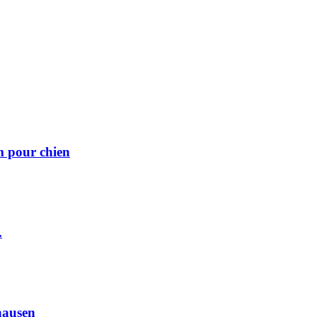
m pour chien
.
hausen