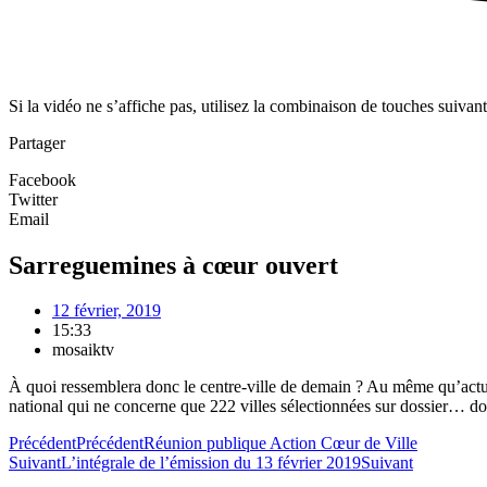
Si la vidéo ne s’affiche pas, utilisez la combinaison de touches suivan
Partager
Facebook
Twitter
Email
Sarreguemines à cœur ouvert
12 février, 2019
15:33
mosaiktv
À quoi ressemblera donc le centre-ville de demain ? Au même qu’actuell
national qui ne concerne que 222 villes sélectionnées sur dossier… do
Précédent
Précédent
Réunion publique Action Cœur de Ville
Suivant
L’intégrale de l’émission du 13 février 2019
Suivant