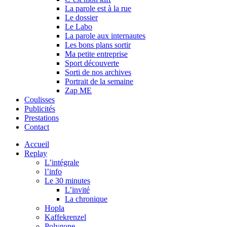
La parole est à la rue
Le dossier
Le Labo
La parole aux internautes
Les bons plans sortir
Ma petite entreprise
Sport découverte
Sorti de nos archives
Portrait de la semaine
Zap ME
Coulisses
Publicités
Prestations
Contact
Accueil
Replay
L’intégrale
l’info
Le 30 minutes
L’invité
La chronique
Hopla
Kaffekrenzel
Polygone