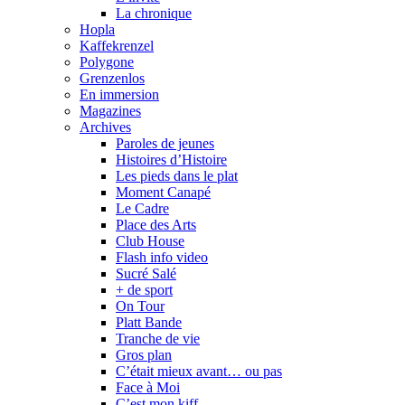
La chronique
Hopla
Kaffekrenzel
Polygone
Grenzenlos
En immersion
Magazines
Archives
Paroles de jeunes
Histoires d’Histoire
Les pieds dans le plat
Moment Canapé
Le Cadre
Place des Arts
Club House
Flash info video
Sucré Salé
+ de sport
On Tour
Platt Bande
Tranche de vie
Gros plan
C’était mieux avant… ou pas
Face à Moi
C’est mon kiff